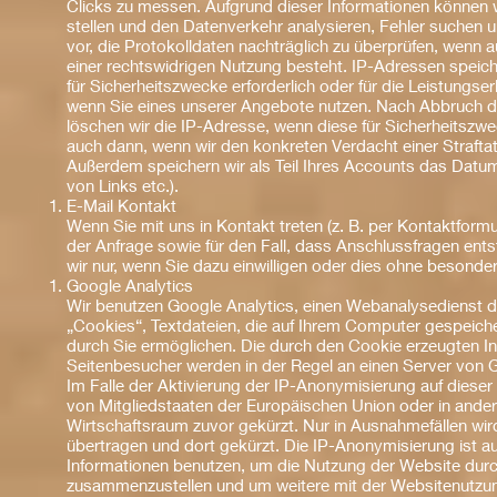
Clicks zu messen. Aufgrund dieser Informationen können w
stellen und den Datenverkehr analysieren, Fehler suchen
vor, die Protokolldaten nachträglich zu überprüfen, wenn 
einer rechtswidrigen Nutzung besteht. IP-Adressen speiche
für Sicherheitszwecke erforderlich oder für die Leistungser
wenn Sie eines unserer Angebote nutzen. Nach Abbruch 
löschen wir die IP-Adresse, wenn diese für Sicherheitszwe
auch dann, wenn wir den konkreten Verdacht einer Straf
Außerdem speichern wir als Teil Ihres Accounts das Datum 
von Links etc.).
E-Mail Kontakt
Wenn Sie mit uns in Kontakt treten (z. B. per Kontaktformu
der Anfrage sowie für den Fall, dass Anschlussfragen en
wir nur, wenn Sie dazu einwilligen oder dies ohne besondere
Google Analytics
Wir benutzen Google Analytics, einen Webanalysedienst d
„Cookies“, Textdateien, die auf Ihrem Computer gespeich
durch Sie ermöglichen. Die durch den Cookie erzeugten I
Seitenbesucher werden in der Regel an einen Server von 
Im Falle der Aktivierung der IP-Anonymisierung auf diese
von Mitgliedstaaten der Europäischen Union oder in an
Wirtschaftsraum zuvor gekürzt. Nur in Ausnahmefällen wir
übertragen und dort gekürzt. Die IP-Anonymisierung ist au
Informationen benutzen, um die Nutzung der Website durc
zusammenzustellen und um weitere mit der Websitenutzun