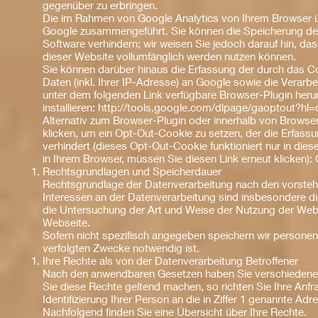
gegenüber zu erbringen.
Die im Rahmen von Google Analytics von Ihrem Browser üb
Google zusammengeführt. Sie können die Speicherung der
Software verhindern; wir weisen Sie jedoch darauf hin, das
dieser Website vollumfänglich werden nutzen können.
Sie können darüber hinaus die Erfassung der durch das C
Daten (inkl. Ihrer IP-Adresse) an Google sowie die Verarb
unter dem folgenden Link verfügbare Browser-Plugin heru
installieren:
http://tools.google.com/dlpage/gaoptout?hl=
Alternativ zum Browser-Plugin oder innerhalb von Browser
klicken, um ein Opt-Out-Cookie zu setzen, der die Erfassu
verhindert (dieses Opt-Out-Cookie funktioniert nur in di
in Ihrem Browser, müssen Sie diesen Link erneut klicken): 
Rechtsgrundlagen und Speicherdauer
Rechtsgrundlage der Datenverarbeitung nach den vorstehe
Interessen an der Datenverarbeitung sind insbesondere di
die Untersuchung der Art und Weise der Nutzung der Webs
Webseite.
Sofern nicht spezifisch angegeben speichern wir personen
verfolgten Zwecke notwendig ist.
Ihre Rechte als von der Datenverarbeitung Betroffener
Nach den anwendbaren Gesetzen haben Sie verschiedene
Sie diese Rechte geltend machen, so richten Sie Ihre Anfra
Identifizierung Ihrer Person an die in Ziffer 1 genannte Adr
Nachfolgend finden Sie eine Übersicht über Ihre Rechte.