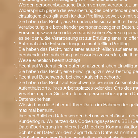
Werden personenbezogene Daten von uns verarbeitet, um D
Widerspruch gegen die Verarbeitung Sie betreffender p
einzulegen; dies gilt auch für das Profiling, soweit es mit
Sie haben das Recht, aus Gründen, die sich aus Ihrer bes
Verarbeitung sie betreffender personenbezogener Daten, d
Forschungszwecken oder zu statistischen Zwecken gemäß 
es sei denn, die Verarbeitung ist zur Erfüllung einer im öff
Automatisierte Entscheidungen einschließlich Profiling
Sie haben das Recht, nicht einer ausschließlich auf einer au
beruhenden Entscheidung unterworfen zu werden, die Ihnen 
Weise erheblich beeinträchtigt.
Recht auf Widerruf einer datenschutzrechtlichen Einwilligu
Sie haben das Recht, eine Einwilligung zur Verarbeitung p
Recht auf Beschwerde bei einer Aufsichtsbehörde
Sie haben das Recht auf Beschwerde bei einer Aufsichtsbe
Aufenthaltsorts, ihres Arbeitsplatzes oder des Orts des m
Verarbeitung der Sie betreffenden personenbezogenen Date
Datensicherheit
Wir sind um die Sicherheit Ihrer Daten im Rahmen der ge
maximal bemüht.
Ihre persönlichen Daten werden bei uns verschlüsselt übert
Kundenlogin. Wir nutzen das Codierungssystems SSL (Secu
Datenübertragung im Internet (z.B. bei der Kommunikation 
Schutz der Daten vor dem Zugriff durch Dritte ist nicht mö
Zur Sicherung Ihrer Daten unterhalten wir technische- u