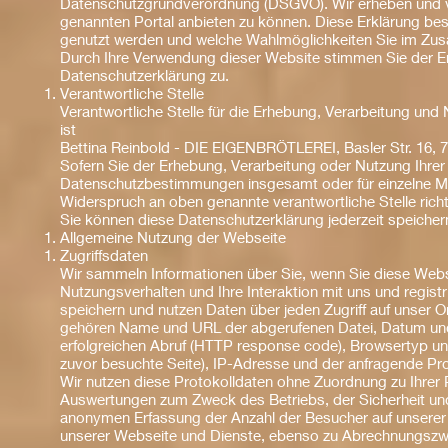
Datenschutzgrundverordnung (DSGVO). Wir erheben und v
genannten Portal anbieten zu können. Diese Erklärung bes
genutzt werden und welche Wahlmöglichkeiten Sie im Zu
Durch Ihre Verwendung dieser Website stimmen Sie der E
Datenschutzerklärung zu.
Verantwortliche Stelle
Verantwortliche Stelle für die Erhebung, Verarbeitung u
ist
Bettina Reinbold - DIE EIGENBRÖTLEREI, Basler Str. 16
Sofern Sie der Erhebung, Verarbeitung oder Nutzung Ihre
Datenschutzbestimmungen insgesamt oder für einzelne M
Widerspruch an oben genannte verantwortliche Stelle rich
Sie können diese Datenschutzerklärung jederzeit speiche
Allgemeine Nutzung der Webseite
Zugriffsdaten
Wir sammeln Informationen über Sie, wenn Sie diese Webse
Nutzungsverhalten und Ihre Interaktion mit uns und regis
speichern und nutzen Daten über jeden Zugriff auf unser O
gehören Name und URL der abgerufenen Datei, Datum und
erfolgreichen Abruf (HTTP response code), Browsertyp un
zuvor besuchte Seite), IP-Adresse und der anfragende Pro
Wir nutzen diese Protokolldaten ohne Zuordnung zu Ihrer Pe
Auswertungen zum Zweck des Betriebs, der Sicherheit un
anonymen Erfassung der Anzahl der Besucher auf unserer 
unserer Webseite und Dienste, ebenso zu Abrechnungszwe